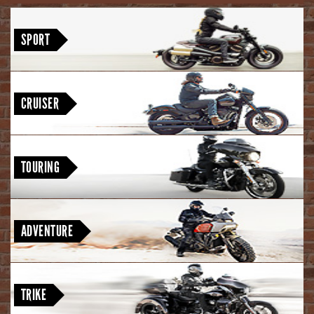
<
Nightster Special · Sportster S
SPORT
Street Bob · Low Rider S · Low Rider ST · Breakout · Fat Boy · Heritage
Classic
CRUISER
Road King Special · Street Glide · Road Glide · Street Glide Ultra · CVO
Street Glide · CVO Road Glide · CVO Road Glide ST
TOURING
Pan America 1250 Special · Pan America 1250 ST · CVO Pan America
ADVENTURE
Freewheeler · Tri Glide Ultra
TRIKE