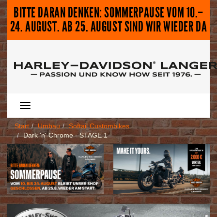
BITTE DARAN DENKEN: SOMMERPAUSE VOM 10.–
24. AUGUST. AB 25. AUGUST SIND WIR WIEDER DA
Menü
Menü
Start
Umbau
Softail Custombikes
Dark 'n' Chrome - STAGE 1