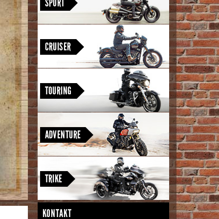
SPORT
Street Bob · Low Rider S · Low Rider ST ·
Breakout · Fat Boy · Heritage Classic
CRUISER
Road King Special · Street Glide · Road Glide ·
Street Glide Ultra · CVO Street Glide · CVO
TOURING
Road Glide · CVO Road Glide ST
Pan America 1250 Special · Pan America 1250
ST · CVO Pan America
ADVENTURE
Freewheeler · Tri Glide Ultra
TRIKE
KONTAKT