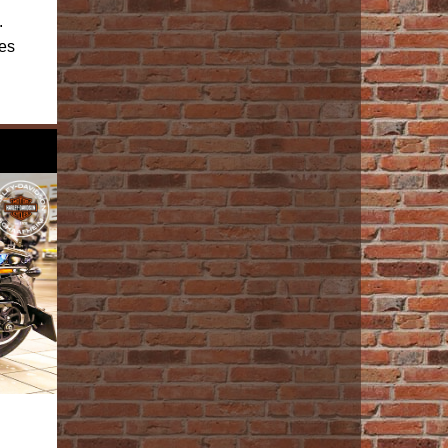
.
ges