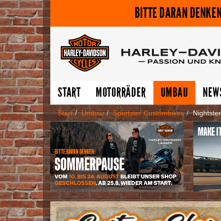
BITTE DARAN DENKEN
START
MOTORRÄDER
UMBAU
NEW
Start
Umbau
Sportster Custombikes
Nightste