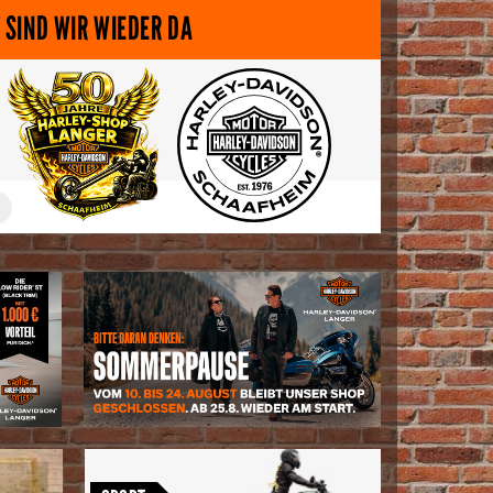
 SIND WIR WIEDER DA
<
Nightster Special · Sportster S