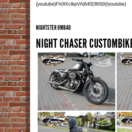
{youtube}Fh0IXctkpVA|640|360|0{/youtube}
NIGHTSTER UMBAU
NIGHT CHASER CUSTOMBIKE