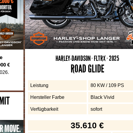
ie
HARLEY-DAVIDSON · FLTRX · 2025
000 €
ROAD GLIDE
2026.
Leistung
80 KW / 109 PS
 MIT
Hersteller Farbe
Black Vivid
Verfügbarkeit
sofort
35.610 €