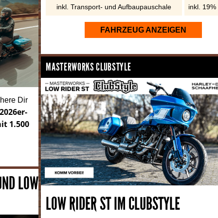
inkl. Transport- und Aufbaupauschale
inkl. 19%
FAHRZEUG ANZEIGEN
MASTERWORKS CLUBSTYLE
here Dir
2026er-
it 1.500
 UND LOW
LOW RIDER ST IM CLUBSTYLE