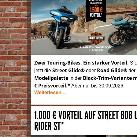
Zwei Touring-Bikes. Ein starker Vorteil.
Sic
Street Glide®
Road Glide®
jetzt die
oder
der
Modellpalette
Black-Trim-Variante m
in der
€ Preisvorteil.*
Aber nur bis 30.09.2026.
Weiterlesen ...
1.000 € VORTEIL AUF STREET BOB
RIDER ST*