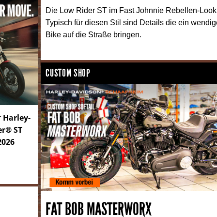
Die Low Rider ST im Fast Johnnie Rebellen-Look
Typisch für diesen Stil sind Details die ein wendi
Bike auf die Straße bringen.
CUSTOM SHOP
Harley-
r
er® ST
2026
FAT BOB MASTERWORX