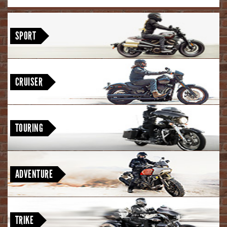
<
Nightster Special · Sportster S
SPORT
Street Bob · Low Rider S · Low Rider ST · Breakout · Fat Boy · Heritage
Classic
CRUISER
Road King Special · Street Glide · Road Glide · Street Glide Ultra · CVO
Street Glide · CVO Road Glide · CVO Road Glide ST
TOURING
Pan America 1250 Special · Pan America 1250 ST · CVO Pan America
ADVENTURE
Freewheeler · Tri Glide Ultra
TRIKE