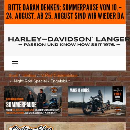
BITTE DARAN DENKEN: SOMMERPAUSE VOM 10.–
24. AUGUST. AB 25. AUGUST SIND WIR WIEDER DA
Menü
Menü
Start
Umbau
V-Rod Custombikes
Night Rod Special - Engelsblut