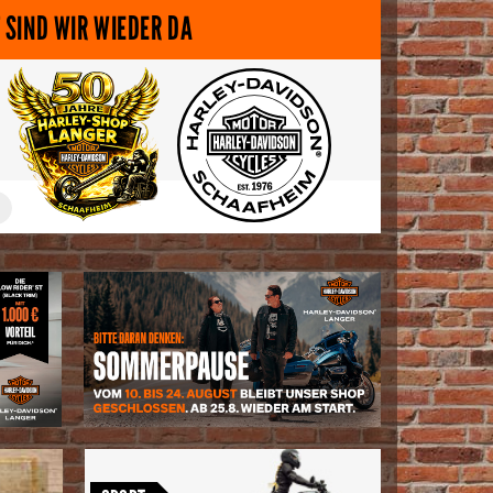
 SIND WIR WIEDER DA
<
Nightster Special · Sportster S