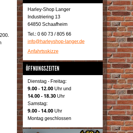
Harley-Shop Langer
Industriering 13
64850 Schaafheim
Tel.: 0 60 73 / 805 66
1200.
info@harleyshop-langer.de
n
Anfahrtsskizze
ÖFFNUNGSZEITEN
Dienstag - Freitag:
9.00 - 12.00
Uhr und
14.00 - 18.30
Uhr
Samstag:
9.00 - 14.00
Uhr
Montag geschlossen