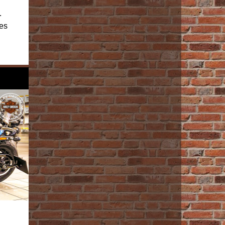
.
ges