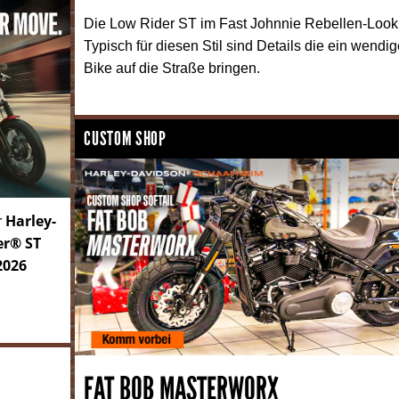
Die Low Rider ST im Fast Johnnie Rebellen-Look
Typisch für diesen Stil sind Details die ein wendi
Bike auf die Straße bringen.
CUSTOM SHOP
Harley-
r
er® ST
2026
FAT BOB MASTERWORX