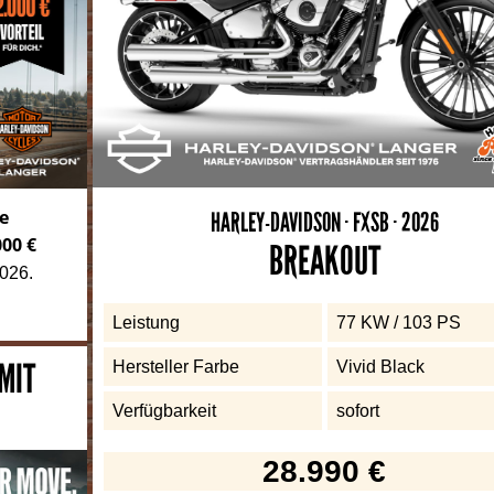
ie
HARLEY-DAVIDSON · FXSB · 2026
000 €
BREAKOUT
2026.
Leistung
77 KW / 103 PS
 MIT
Hersteller Farbe
Vivid Black
Verfügbarkeit
sofort
28.990 €