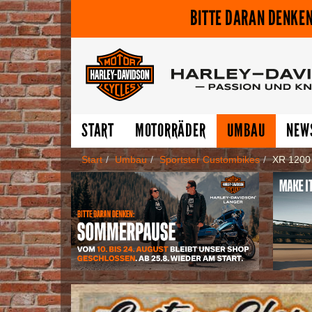
BITTE DARAN DENKEN
START
MOTORRÄDER
UMBAU
NEW
Start
Umbau
Sportster Custombikes
XR 1200 